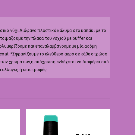
υσικό νύχι Διάφανο πλαστικό κάλυμα στο καπάκι με το
οιμάζουμε την πλάκα του νυχιού με buffer και
r,πολυμερίζουμε και επαναλαμβάνουμε με μία ακόμη
p coat. *Σφραγίζουμε το ελεύθερο άκρο σε κάθε στρώση
 των χρωμάτων,η απόχρωση ενδέχεται να διαφέρει από
ι αλλαγές ή επιστροφές