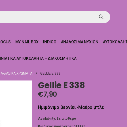
ROCUS
MY NAIL BOX
INDIGO
ΑΝΑΛΏΣΙΜΑ ΝΥΧΙΏΝ
ΑΥΤΟΚΌΛΛΗΤ
ΝΝΙΆΤΙΚΑ ΑΥΤΟΚΌΛΛΗΤΑ – ΔΙΑΚΟΣΜΗΤΙΚΆ
Α-ΒΑΣΙΚΆ ΧΡΏΜΑΤΑ
GELLIE E 338
Gellie E 338
€
7,90
Ημιμόνιμο βερνίκι -Μαύρο μπλε
Availability:
Σε απόθεμα
Κωδικός προϊόντος:
011195