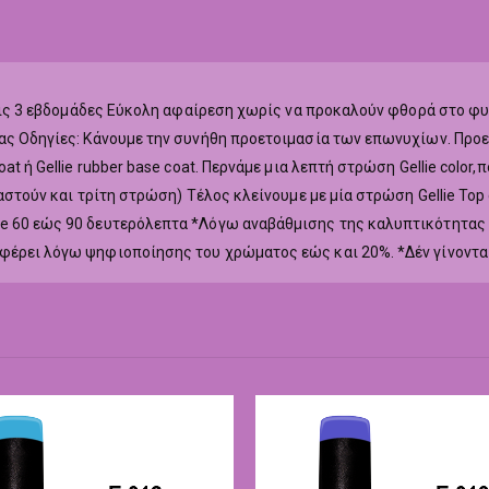
ά τις 3 εβδομάδες Εύκολη αφαίρεση χωρίς να προκαλούν φθορά στο φ
ας Οδηγίες: Κάνουμε την συνήθη προετοιμασία των επωνυχίων. Προετ
at ή Gellie rubber base coat. Περνάμε μια λεπτή στρώση Gellie colo
ιαστούν και τρίτη στρώση) Τέλος κλείνουμε με μία στρώση Gellie To
ne 60 εώς 90 δευτερόλεπτα *Λόγω αναβάθμισης της καλυπτικότητας
αφέρει λόγω ψηφιοποίησης του χρώματος εώς και 20%. *Δέν γίνοντα