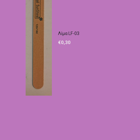
Λίμα LF-03
€
0,30