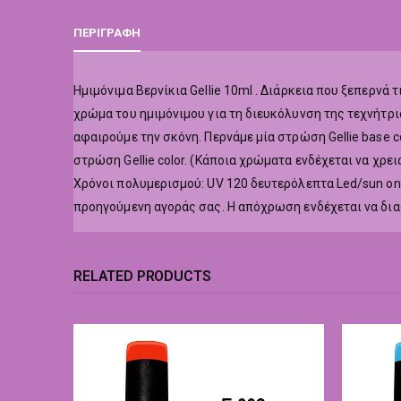
ΠΕΡΙΓΡΑΦΉ
Hμιμόνιμα Βερνίκια Gellie 10ml . Διάρκεια που ξεπερν
χρώμα του ημιμόνιμου για τη διευκόλυνση της τεχνήτρι
αφαιρούμε την σκόνη. Περνάμε μία στρώση Gellie base co
στρώση Gellie color. (Κάποια χρώματα ενδέχεται να χρε
Χρόνοι πολυμερισμού: UV 120 δευτερόλεπτα Led/sun o
προηγούμενη αγοράς σας. Η απόχρωση ενδέχεται να δι
RELATED PRODUCTS