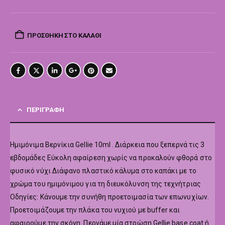
ΠΡΟΣΘΉΚΗ ΣΤΟ ΚΑΛΆΘΙ
ΠΕΡΙΓΡΑΦΉ
Hμιμόνιμα Βερνίκια Gellie 10ml . Διάρκεια που ξεπερνά τις 3
εβδομάδες Εύκολη αφαίρεση χωρίς να προκαλούν φθορά στο
φυσικό νύχι Διάφανο πλαστικό κάλυμα στο καπάκι με το
χρώμα του ημιμόνιμου για τη διευκόλυνση της τεχνήτριας
Οδηγίες: Κάνουμε την συνήθη προετοιμασία των επωνυχίων.
Προετοιμάζουμε την πλάκα του νυχιού με buffer και
αφαιρούμε την σκόνη. Περνάμε μία στρώση Gellie base coat ή