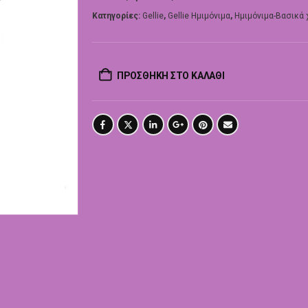
Κατηγορίες:
Gellie
,
Gellie Ημιμόνιμα
,
Ημιμόνιμα-Βασικά
ΠΡΟΣΘΉΚΗ ΣΤΟ ΚΑΛΆΘΙ