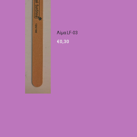
Λίμα LF-03
€
0,30