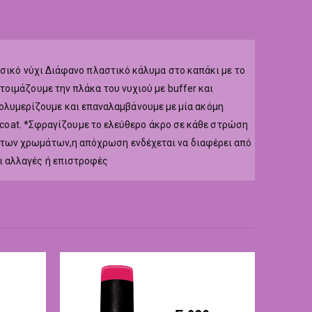
υσικό νύχι Διάφανο πλαστικό κάλυμα στο καπάκι με το
οιμάζουμε την πλάκα του νυχιού με buffer και
r,πολυμερίζουμε και επαναλαμβάνουμε με μία ακόμη
p coat. *Σφραγίζουμε το ελεύθερο άκρο σε κάθε στρώση
 των χρωμάτων,η απόχρωση ενδέχεται να διαφέρει από
ι αλλαγές ή επιστροφές