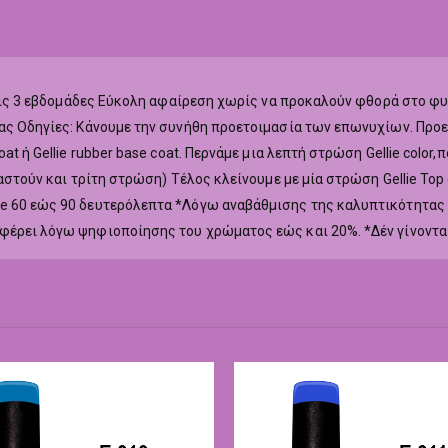
ά τις 3 εβδομάδες Εύκολη αφαίρεση χωρίς να προκαλούν φθορά στο φ
ας Οδηγίες: Κάνουμε την συνήθη προετοιμασία των επωνυχίων. Προετ
at ή Gellie rubber base coat. Περνάμε μια λεπτή στρώση Gellie colo
ιαστούν και τρίτη στρώση) Τέλος κλείνουμε με μία στρώση Gellie To
ne 60 εώς 90 δευτερόλεπτα *Λόγω αναβάθμισης της καλυπτικότητας
αφέρει λόγω ψηφιοποίησης του χρώματος εώς και 20%. *Δέν γίνοντα