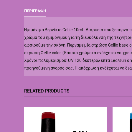
ΠΕΡΙΓΡΑΦΉ
Hμιμόνιμα Βερνίκια Gellie 10ml . Διάρκεια που ξεπερν
χρώμα του ημιμόνιμου για τη διευκόλυνση της τεχνήτρι
αφαιρούμε την σκόνη. Περνάμε μία στρώση Gellie base co
στρώση Gellie color. (Κάποια χρώματα ενδέχεται να χρε
Χρόνοι πολυμερισμού: UV 120 δευτερόλεπτα Led/sun o
προηγούμενη αγοράς σας. Η απόχρωση ενδέχεται να δι
RELATED PRODUCTS