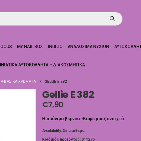
ROCUS
MY NAIL BOX
INDIGO
ΑΝΑΛΏΣΙΜΑ ΝΥΧΙΏΝ
ΑΥΤΟΚΌΛΛΗΤ
ΝΝΙΆΤΙΚΑ ΑΥΤΟΚΌΛΛΗΤΑ – ΔΙΑΚΟΣΜΗΤΙΚΆ
Α-ΒΑΣΙΚΆ ΧΡΏΜΑΤΑ
GELLIE E 382
Gellie E 382
€
7,90
Ημιμόνιμο βερνίκι -Καφέ μπεζ ανοιχτό
Availability:
Σε απόθεμα
Κωδικός προϊόντος:
011275