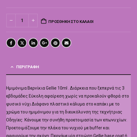
ΠΡΟΣΘΉΚΗ ΣΤΟ ΚΑΛΆΘΙ
ΠΕΡΙΓΡΑΦΉ
Hμιμόνιμα Βερνίκια Gellie 10ml . Διάρκεια που ξεπερνά τις 3
εβδομάδες Εύκολη αφαίρεση χωρίς να προκαλούν φθορά στο
φυσικό νύχι Διάφανο πλαστικό κάλυμα στο καπάκι με το
χρώμα του ημιμόνιμου για τη διευκόλυνση της τεχνήτριας
Οδηγίες: Κάνουμε την συνήθη προετοιμασία των επωνυχίων.
Προετοιμάζουμε την πλάκα του νυχιού με buffer και
αφαιρούμε την σκόνη. Περνάμε μία στρώση Gellie base coat ή