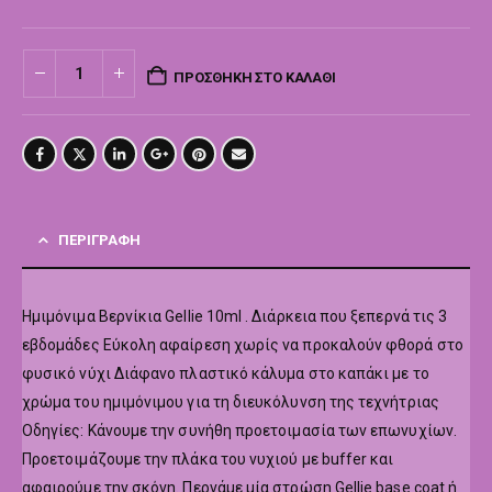
ΠΡΟΣΘΉΚΗ ΣΤΟ ΚΑΛΆΘΙ
ΠΕΡΙΓΡΑΦΉ
Hμιμόνιμα Βερνίκια Gellie 10ml . Διάρκεια που ξεπερνά τις 3
εβδομάδες Εύκολη αφαίρεση χωρίς να προκαλούν φθορά στο
φυσικό νύχι Διάφανο πλαστικό κάλυμα στο καπάκι με το
χρώμα του ημιμόνιμου για τη διευκόλυνση της τεχνήτριας
Οδηγίες: Κάνουμε την συνήθη προετοιμασία των επωνυχίων.
Προετοιμάζουμε την πλάκα του νυχιού με buffer και
αφαιρούμε την σκόνη. Περνάμε μία στρώση Gellie base coat ή