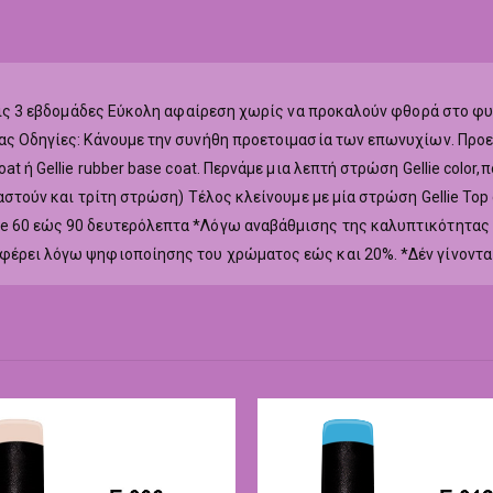
ά τις 3 εβδομάδες Εύκολη αφαίρεση χωρίς να προκαλούν φθορά στο φ
ας Οδηγίες: Κάνουμε την συνήθη προετοιμασία των επωνυχίων. Προετ
at ή Gellie rubber base coat. Περνάμε μια λεπτή στρώση Gellie colo
ιαστούν και τρίτη στρώση) Τέλος κλείνουμε με μία στρώση Gellie To
ne 60 εώς 90 δευτερόλεπτα *Λόγω αναβάθμισης της καλυπτικότητας
αφέρει λόγω ψηφιοποίησης του χρώματος εώς και 20%. *Δέν γίνοντα