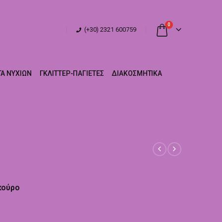
0
(+30) 2321 600759
Α ΝΥΧΙΏΝ
ΓΚΛΊΤΤΕΡ-ΠΑΓΙΈΤΕΣ
ΔΙΑΚΟΣΜΗΤΙΚΆ
κούρο