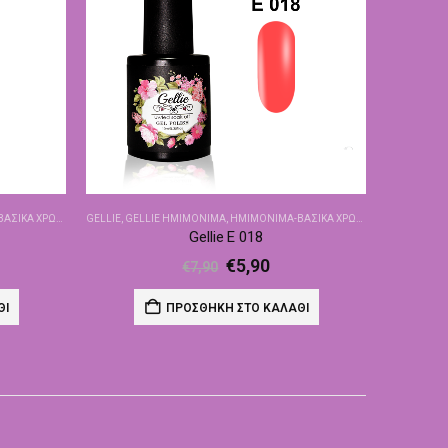
ΙΚΆ ΧΡΏΜΑΤΑ
GELLIE
,
GELLIE ΗΜΙΜΌΝΙΜΑ
,
ΗΜΙΜΌΝΙΜΑ-ΒΑΣΙΚΆ ΧΡΏΜΑΤΑ
Gellie E 018
€
5,90
€
7,90
ΘΙ
ΠΡΟΣΘΉΚΗ ΣΤΟ ΚΑΛΆΘΙ