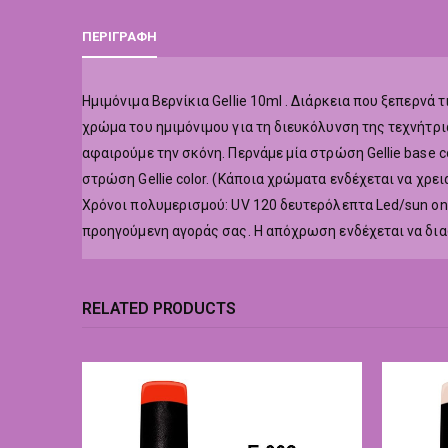
ΠΕΡΙΓΡΑΦΉ
Hμιμόνιμα Βερνίκια Gellie 10ml . Διάρκεια που ξεπερν
χρώμα του ημιμόνιμου για τη διευκόλυνση της τεχνήτρι
αφαιρούμε την σκόνη. Περνάμε μία στρώση Gellie base co
στρώση Gellie color. (Κάποια χρώματα ενδέχεται να χρε
Χρόνοι πολυμερισμού: UV 120 δευτερόλεπτα Led/sun o
προηγούμενη αγοράς σας. Η απόχρωση ενδέχεται να δι
RELATED PRODUCTS