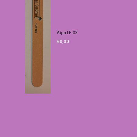
Λίμα LF-03
€
0,30