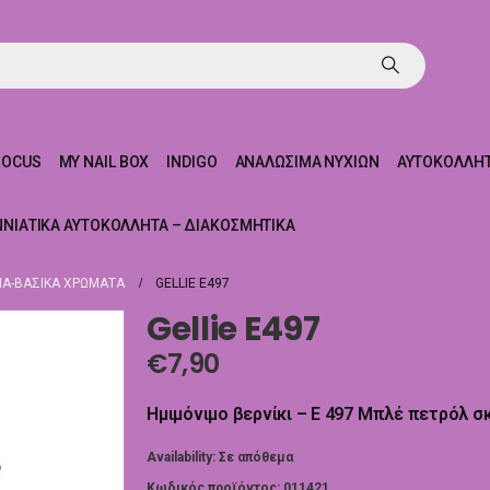
ROCUS
MY NAIL BOX
INDIGO
ΑΝΑΛΏΣΙΜΑ ΝΥΧΙΏΝ
ΑΥΤΟΚΌΛΛΗΤ
ΝΝΙΆΤΙΚΑ ΑΥΤΟΚΌΛΛΗΤΑ – ΔΙΑΚΟΣΜΗΤΙΚΆ
Α-ΒΑΣΙΚΆ ΧΡΏΜΑΤΑ
GELLIE E497
Gellie E497
€
7,90
Ημιμόνιμο βερνίκι – E 497 Μπλέ πετρόλ σ
Availability:
Σε απόθεμα
Κωδικός προϊόντος:
011421