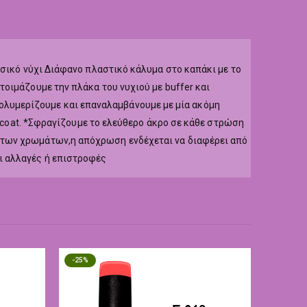
υσικό νύχι Διάφανο πλαστικό κάλυμα στο καπάκι με το
οιμάζουμε την πλάκα του νυχιού με buffer και
r,πολυμερίζουμε και επαναλαμβάνουμε με μία ακόμη
p coat. *Σφραγίζουμε το ελεύθερο άκρο σε κάθε στρώση
 των χρωμάτων,η απόχρωση ενδέχεται να διαφέρει από
ι αλλαγές ή επιστροφές
-25%