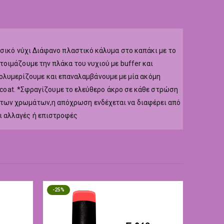
υσικό νύχι Διάφανο πλαστικό κάλυμα στο καπάκι με το
οιμάζουμε την πλάκα του νυχιού με buffer και
r,πολυμερίζουμε και επαναλαμβάνουμε με μία ακόμη
p coat. *Σφραγίζουμε το ελεύθερο άκρο σε κάθε στρώση
 των χρωμάτων,η απόχρωση ενδέχεται να διαφέρει από
ι αλλαγές ή επιστροφές
-25%