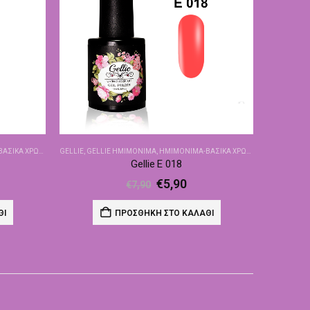
ΙΚΆ ΧΡΏΜΑΤΑ
GELLIE
,
GELLIE ΗΜΙΜΌΝΙΜΑ
,
ΗΜΙΜΌΝΙΜΑ-ΒΑΣΙΚΆ ΧΡΏΜΑΤΑ
Gellie E 018
€
5,90
€
7,90
ΘΙ
ΠΡΟΣΘΉΚΗ ΣΤΟ ΚΑΛΆΘΙ