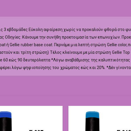
ά τις 3 εβδομάδες Εύκολη αφαίρεση χωρίς να προκαλούν φθορά στο φ
ας Οδηγίες: Κάνουμε την συνήθη προετοιμασία των επωνυχίων. Προετ
at ή Gellie rubber base coat. Περνάμε μια λεπτή στρώση Gellie colo
ιαστούν και τρίτη στρώση) Τέλος κλείνουμε με μία στρώση Gellie To
ne 60 εώς 90 δευτερόλεπτα *Λόγω αναβάθμισης της καλυπτικότητας
αφέρει λόγω ψηφιοποίησης του χρώματος εώς και 20%. *Δέν γίνοντα