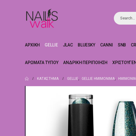
ΑΡΧΙΚΉ
GELLIE
JLAC
BLUESKY
CANNI
SNB
C
ΑΡΏΜΑΤΑ ΤΎΠΟΥ
ΑΝΔΡΙΚΉ ΠΕΡΙΠΟΊΗΣΗ
ΧΡΙΣΤΟΥΓΕ
ΚΑΤΆΣΤΗΜΑ
GELLIE
,
GELLIE ΗΜΙΜΌΝΙΜΑ
,
ΗΜΙΜΌΝΙΜ