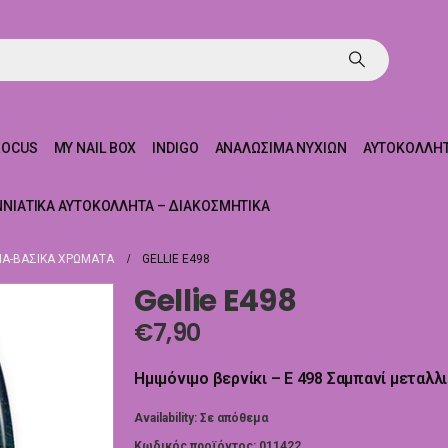
ROCUS
MY NAIL BOX
INDIGO
ΑΝΑΛΏΣΙΜΑ ΝΥΧΙΏΝ
ΑΥΤΟΚΌΛΛΗΤ
ΝΝΙΆΤΙΚΑ ΑΥΤΟΚΌΛΛΗΤΑ – ΔΙΑΚΟΣΜΗΤΙΚΆ
Α-ΒΑΣΙΚΆ ΧΡΏΜΑΤΑ
GELLIE E498
Gellie E498
€
7,90
Ημιμόνιμο βερνίκι – E 498 Σαμπανί μεταλλ
Availability:
Σε απόθεμα
Κωδικός προϊόντος:
011422