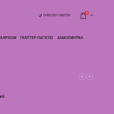
0
(+30) 2321 600759
Α ΝΥΧΙΏΝ
ΓΚΛΊΤΤΕΡ-ΠΑΓΙΈΤΕΣ
ΔΙΑΚΟΣΜΗΤΙΚΆ
ικό