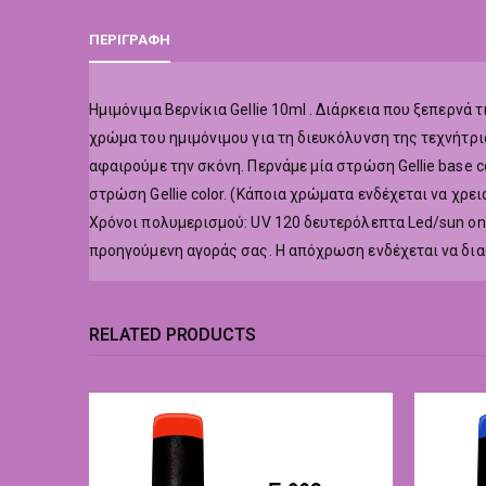
ΠΕΡΙΓΡΑΦΉ
Hμιμόνιμα Βερνίκια Gellie 10ml . Διάρκεια που ξεπερν
χρώμα του ημιμόνιμου για τη διευκόλυνση της τεχνήτρι
αφαιρούμε την σκόνη. Περνάμε μία στρώση Gellie base co
στρώση Gellie color. (Κάποια χρώματα ενδέχεται να χρε
Χρόνοι πολυμερισμού: UV 120 δευτερόλεπτα Led/sun o
προηγούμενη αγοράς σας. Η απόχρωση ενδέχεται να δι
RELATED PRODUCTS