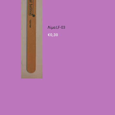
Λίμα LF-03
€
0,30