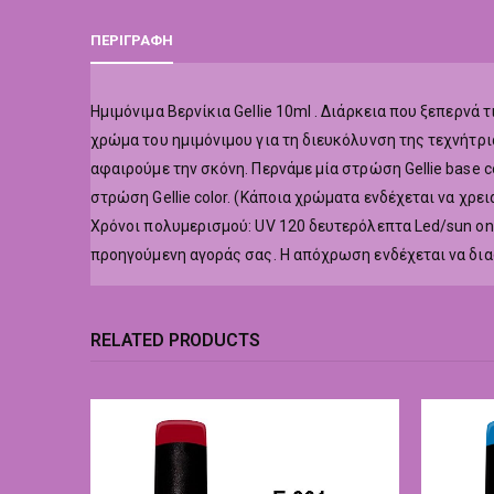
ΠΕΡΙΓΡΑΦΉ
Hμιμόνιμα Βερνίκια Gellie 10ml . Διάρκεια που ξεπερν
χρώμα του ημιμόνιμου για τη διευκόλυνση της τεχνήτρι
αφαιρούμε την σκόνη. Περνάμε μία στρώση Gellie base co
στρώση Gellie color. (Κάποια χρώματα ενδέχεται να χρε
Χρόνοι πολυμερισμού: UV 120 δευτερόλεπτα Led/sun o
προηγούμενη αγοράς σας. Η απόχρωση ενδέχεται να δι
RELATED PRODUCTS