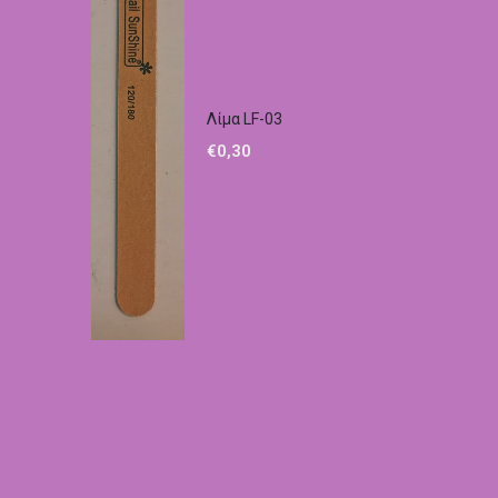
Λίμα LF-03
€
0,30