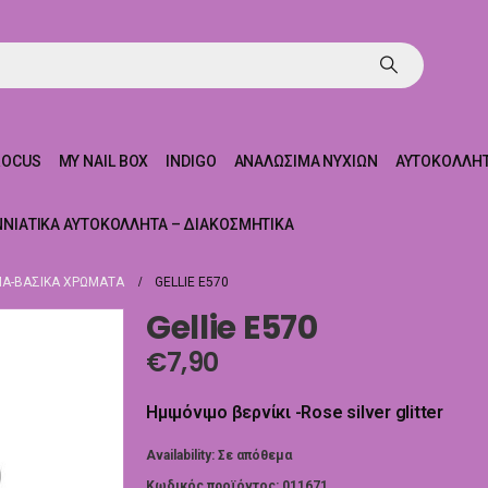
ROCUS
MY NAIL BOX
INDIGO
ΑΝΑΛΏΣΙΜΑ ΝΥΧΙΏΝ
ΑΥΤΟΚΌΛΛΗΤ
ΝΝΙΆΤΙΚΑ ΑΥΤΟΚΌΛΛΗΤΑ – ΔΙΑΚΟΣΜΗΤΙΚΆ
Α-ΒΑΣΙΚΆ ΧΡΏΜΑΤΑ
GELLIE E570
Gellie E570
€
7,90
Ημιμόνιμο βερνίκι -Rose silver glitter
Availability:
Σε απόθεμα
Κωδικός προϊόντος:
011671