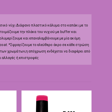
υσικό νύχι Διάφανο πλαστικό κάλυμα στο καπάκι με το
οιμάζουμε την πλάκα του νυχιού με buffer και
r,πολυμερίζουμε και επαναλαμβάνουμε με μία ακόμη
p coat. *Σφραγίζουμε το ελεύθερο άκρο σε κάθε στρώση
 των χρωμάτων,η απόχρωση ενδέχεται να διαφέρει από
ι αλλαγές ή επιστροφές