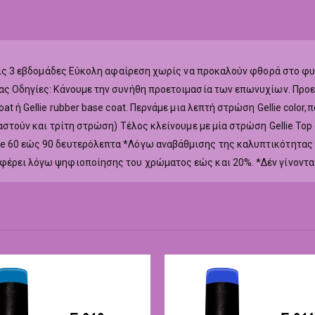
ά τις 3 εβδομάδες Εύκολη αφαίρεση χωρίς να προκαλούν φθορά στο φ
ας Οδηγίες: Κάνουμε την συνήθη προετοιμασία των επωνυχίων. Προετ
at ή Gellie rubber base coat. Περνάμε μια λεπτή στρώση Gellie colo
ιαστούν και τρίτη στρώση) Τέλος κλείνουμε με μία στρώση Gellie To
ne 60 εώς 90 δευτερόλεπτα *Λόγω αναβάθμισης της καλυπτικότητας
αφέρει λόγω ψηφιοποίησης του χρώματος εώς και 20%. *Δέν γίνοντα