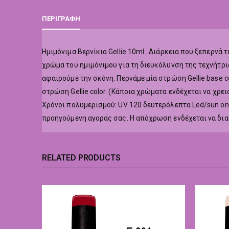
ΠΕΡΙΓΡΑΦΉ
Hμιμόνιμα Βερνίκια Gellie 10ml . Διάρκεια που ξεπερν
χρώμα του ημιμόνιμου για τη διευκόλυνση της τεχνήτρι
αφαιρούμε την σκόνη. Περνάμε μία στρώση Gellie base co
στρώση Gellie color. (Κάποια χρώματα ενδέχεται να χρε
Χρόνοι πολυμερισμού: UV 120 δευτερόλεπτα Led/sun o
προηγούμενη αγοράς σας. Η απόχρωση ενδέχεται να δι
RELATED PRODUCTS