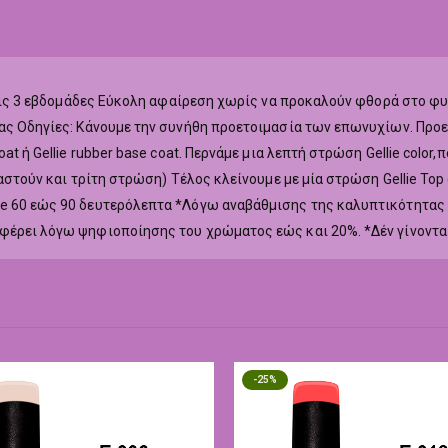
ά τις 3 εβδομάδες Εύκολη αφαίρεση χωρίς να προκαλούν φθορά στο φ
ας Οδηγίες: Κάνουμε την συνήθη προετοιμασία των επωνυχίων. Προετ
at ή Gellie rubber base coat. Περνάμε μια λεπτή στρώση Gellie colo
ιαστούν και τρίτη στρώση) Τέλος κλείνουμε με μία στρώση Gellie To
ne 60 εώς 90 δευτερόλεπτα *Λόγω αναβάθμισης της καλυπτικότητας
αφέρει λόγω ψηφιοποίησης του χρώματος εώς και 20%. *Δέν γίνοντα
-25%