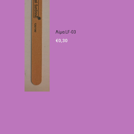
Λίμα LF-03
€
0,30