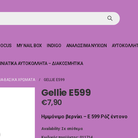
ROCUS
MY NAIL BOX
INDIGO
ΑΝΑΛΏΣΙΜΑ ΝΥΧΙΏΝ
ΑΥΤΟΚΌΛΛΗΤ
ΝΝΙΆΤΙΚΑ ΑΥΤΟΚΌΛΛΗΤΑ – ΔΙΑΚΟΣΜΗΤΙΚΆ
Α-ΒΑΣΙΚΆ ΧΡΏΜΑΤΑ
GELLIE E599
Gellie E599
€
7,90
Ημιμόνιμο βερνίκι – E 599 Ρόζ έντονο
Availability:
Σε απόθεμα
Κωδικός προϊόντος:
011714