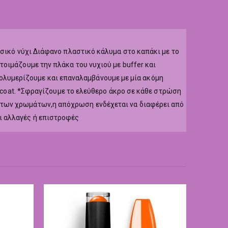
υσικό νύχι Διάφανο πλαστικό κάλυμα στο καπάκι με το
οιμάζουμε την πλάκα του νυχιού με buffer και
r,πολυμερίζουμε και επαναλαμβάνουμε με μία ακόμη
p coat. *Σφραγίζουμε το ελεύθερο άκρο σε κάθε στρώση
 των χρωμάτων,η απόχρωση ενδέχεται να διαφέρει από
ι αλλαγές ή επιστροφές