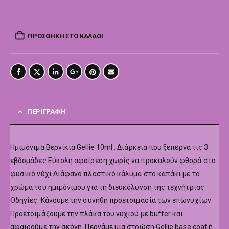
ΠΡΟΣΘΉΚΗ ΣΤΟ ΚΑΛΆΘΙ
ΠΕΡΙΓΡΑΦΉ
Hμιμόνιμα Βερνίκια Gellie 10ml . Διάρκεια που ξεπερνά τις 3
εβδομάδες Εύκολη αφαίρεση χωρίς να προκαλούν φθορά στο
φυσικό νύχι Διάφανο πλαστικό κάλυμα στο καπάκι με το
χρώμα του ημιμόνιμου για τη διευκόλυνση της τεχνήτριας
Οδηγίες: Κάνουμε την συνήθη προετοιμασία των επωνυχίων.
Προετοιμάζουμε την πλάκα του νυχιού με buffer και
αφαιρούμε την σκόνη. Περνάμε μία στρώση Gellie base coat ή