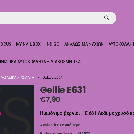
ROCUS
MY NAIL BOX
INDIGO
ΑΝΑΛΏΣΙΜΑ ΝΥΧΙΏΝ
ΑΥΤΟΚΌΛΛΗΤ
ΝΝΙΆΤΙΚΑ ΑΥΤΟΚΌΛΛΗΤΑ – ΔΙΑΚΟΣΜΗΤΙΚΆ
Α-ΒΑΣΙΚΆ ΧΡΏΜΑΤΑ
GELLIE E631
Gellie E631
€
7,90
Ημιμόνιμο βερνίκι – E 631 Λαδί με χρυσό 
Availability:
Σε απόθεμα
Κωδικός προϊόντος:
011822