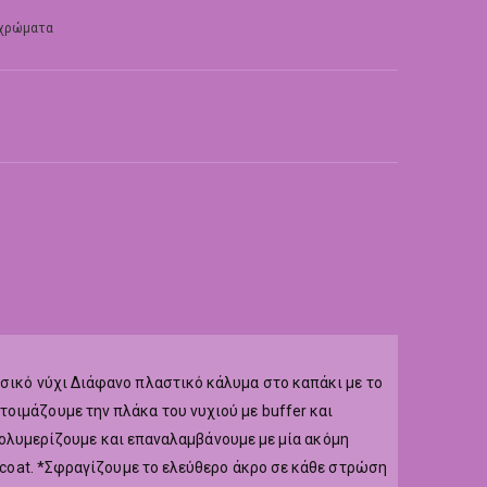
 χρώματα
υσικό νύχι Διάφανο πλαστικό κάλυμα στο καπάκι με το
οιμάζουμε την πλάκα του νυχιού με buffer και
r,πολυμερίζουμε και επαναλαμβάνουμε με μία ακόμη
p coat. *Σφραγίζουμε το ελεύθερο άκρο σε κάθε στρώση