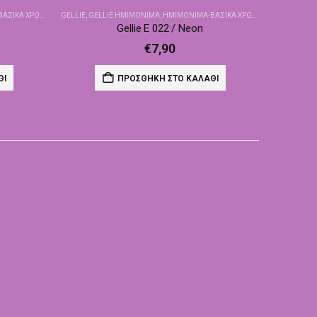
ΙΚΆ ΧΡΏΜΑΤΑ
GELLIE
,
GELLIE ΗΜΙΜΌΝΙΜΑ
,
ΗΜΙΜΌΝΙΜΑ-ΒΑΣΙΚΆ ΧΡΏΜΑΤΑ
Gellie E 022 / Neon
€
7,90
ΘΙ
ΠΡΟΣΘΉΚΗ ΣΤΟ ΚΑΛΆΘΙ