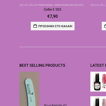
GELLIE
,
GELLIE ΗΜΙΜΌΝΙΜΑ
,
ΗΜΙΜΌΝΙΜΑ-ΒΑΣΙΚΆ ΧΡΏΜΑΤΑ
GELLIE
,
GELL
Gellie E 002
€
7,90
ΠΡΟΣΘΉΚΗ ΣΤΟ ΚΑΛΆΘΙ
BEST SELLING PRODUCTS
LATEST
Λίμα Belotty 01