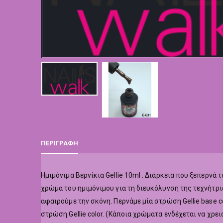
ΠΕΡΙΓΡΑΦΉ
Hμιμόνιμα Βερνίκια Gellie 10ml . Διάρκεια που ξεπερν
χρώμα του ημιμόνιμου για τη διευκόλυνση της τεχνήτρι
αφαιρούμε την σκόνη. Περνάμε μία στρώση Gellie base co
στρώση Gellie color. (Κάποια χρώματα ενδέχεται να χρε