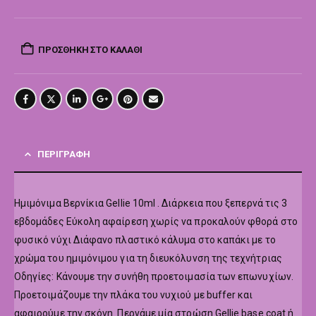
ΠΡΟΣΘΉΚΗ ΣΤΟ ΚΑΛΆΘΙ
ΠΕΡΙΓΡΑΦΉ
Hμιμόνιμα Βερνίκια Gellie 10ml . Διάρκεια που ξεπερνά τις 3
εβδομάδες Εύκολη αφαίρεση χωρίς να προκαλούν φθορά στο
φυσικό νύχι Διάφανο πλαστικό κάλυμα στο καπάκι με το
χρώμα του ημιμόνιμου για τη διευκόλυνση της τεχνήτριας
Οδηγίες: Κάνουμε την συνήθη προετοιμασία των επωνυχίων.
Προετοιμάζουμε την πλάκα του νυχιού με buffer και
αφαιρούμε την σκόνη. Περνάμε μία στρώση Gellie base coat ή