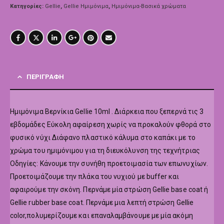
Κατηγορίες:
Gellie
,
Gellie Ημιμόνιμα
,
Ημιμόνιμα-Βασικά χρώματα
ΠΕΡΙΓΡΑΦΉ
Hμιμόνιμα Βερνίκια Gellie 10ml . Διάρκεια που ξεπερνά τις 3
εβδομάδες Εύκολη αφαίρεση χωρίς να προκαλούν φθορά στο
φυσικό νύχι Διάφανο πλαστικό κάλυμα στο καπάκι με το
χρώμα του ημιμόνιμου για τη διευκόλυνση της τεχνήτριας
Οδηγίες: Κάνουμε την συνήθη προετοιμασία των επωνυχίων.
Προετοιμάζουμε την πλάκα του νυχιού με buffer και
αφαιρούμε την σκόνη. Περνάμε μία στρώση Gellie base coat ή
Gellie rubber base coat. Περνάμε μια λεπτή στρώση Gellie
color,πολυμερίζουμε και επαναλαμβάνουμε με μία ακόμη