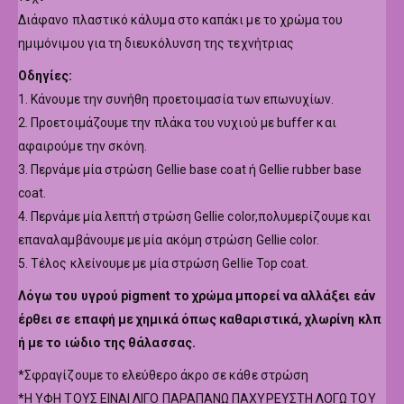
Διάφανο πλαστικό κάλυμα στο καπάκι με το χρώμα του
ημιμόνιμου για τη διευκόλυνση της τεχνήτριας
Οδηγίες:
1. Κάνουμε την συνήθη προετοιμασία των επωνυχίων.
2. Προετοιμάζουμε την πλάκα του νυχιού με buffer και
αφαιρούμε την σκόνη.
3. Περνάμε μία στρώση Gellie base coat ή Gellie rubber base
coat.
4. Περνάμε μία λεπτή στρώση Gellie color,πολυμερίζουμε και
επαναλαμβάνουμε με μία ακόμη στρώση Gellie color.
5. Τέλος κλείνουμε με μία στρώση Gellie Top coat.
Λόγω του υγρού pigment το χρώμα μπορεί να αλλάξει εάν
έρθει σε επαφή με χημικά όπως καθαριστικά, χλωρίνη κλπ
ή με το ιώδιο της θάλασσας.
*Σφραγίζουμε το ελεύθερο άκρο σε κάθε στρώση
*Η ΥΦΗ ΤΟΥΣ ΕΙΝΑΙ ΛΙΓΟ ΠΑΡΑΠΑΝΩ ΠΑΧΥΡΕΥΣΤΗ ΛΟΓΩ ΤΟΥ