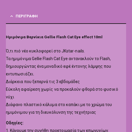
ΠΕΡΙΓΡΑΦΉ
Ημιμόνιμα Βερνίκια Gellie Flash Cat Eye effect 10ml
Ό,τι πιό νέο κυκλοφορεί στο JKstar-nails.
Τα ημιμόνιμα Gellie Flash Cat Eye αντανακλούν το Flash,
δημιουργώντας ένα μοναδικό εφέ έντονης λάμψης που
εντυπωσιάζει.
Διάρκεια που ξεπερνά τις 3 εβδομάδες
Εύκολη αφαίρεση χωρίς να προκαλούν φθορά στο φυσικό
νύχι
Διάφανο πλαστικό κάλυμα στο καπάκι με το χρώμα του
ημιμόνιμου για τη διευκόλυνση της τεχνήτριας
Οδηγίες:
1. Κάνουμε την συνήθη προετοιμασία των επωνυχίων.