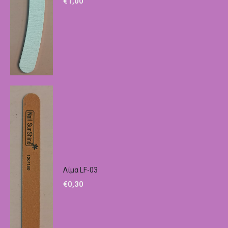
€
1,00
Λίμα LF-03
€
0,30