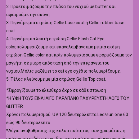
2. Προετοιμάζουμε την πλάκα του νυχιού με buffer και
αφαιρούμε την σκόνη.
3. Περνάμε μία στρώση Gellie base coat ή Gellie rubber base
coat.
4. Περνάμε μία λεπτή στρώση Gellie Flash Cat Eye
color,πολυμερίζουμε και επαναλαμβάνουμε με μία ακόμη
στρώση Gellie color και πρίν πολυμερίσουμε εφαρμόζουμε τον
μαγνήτη σε μικρή απόσταση από την επιφάνεια του
νυχιου.Μόλις μαζέψει το cat eye σχέδιο πολυμερίζουμε.
5. Τέλος κλείνουμε με μία στρώση Gellie Top coat.
*Σφραγίζουμε το ελεύθερο άκρο σε κάθε στρώση
*Η ΥΦΗ ΤΟΥΣ ΕΙΝΑΙ ΛΙΓΟ ΠΑΡΑΠΑΝΩ ΠΑΧΥΡΕΥΣΤΗ ΛΟΓΩ ΤΟΥ
GLITTER
Χρόνοι πολυμερισμού: UV 120 δευτερόλεπτα Led/sun one 60
εώς 90 δευτερόλεπτα
*Λόγω αναβάθμισης της καλυπτικότητας των χρωμάτων,η
απόχρωση ενδέχεται να διαφέρει από προηγούμενη αγοράς