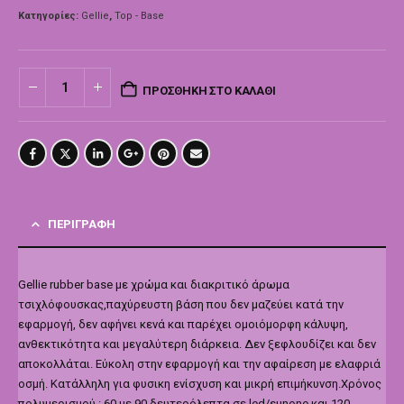
Κατηγορίες:
Gellie
,
Top - Base
ΠΡΟΣΘΉΚΗ ΣΤΟ ΚΑΛΆΘΙ
ΠΕΡΙΓΡΑΦΉ
Gellie rubber base με χρώμα και διακριτικό άρωμα
τσιχλόφουσκας,παχύρευστη βάση που δεν μαζεύει κατά την
εφαρμογή, δεν αφήνει κενά και παρέχει ομοιόμορφη κάλυψη,
ανθεκτικότητα και μεγαλύτερη διάρκεια. Δεν ξεφλουδίζει και δεν
αποκολλάται. Εύκολη στην εφαρμογή και την αφαίρεση με ελαφριά
οσμή. Κατάλληλη για φυσικη ενίσχυση και μικρή επιμήκυνση.Χρόνος
πολυμερισμού : 60 με 90 δευτερόλεπτα σε led/sunone και 120