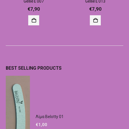
Gellie E 007
Gellie E 013
€
7,90
€
7,90
BEST SELLING PRODUCTS
Λίμα Belotty 01
€
1,00