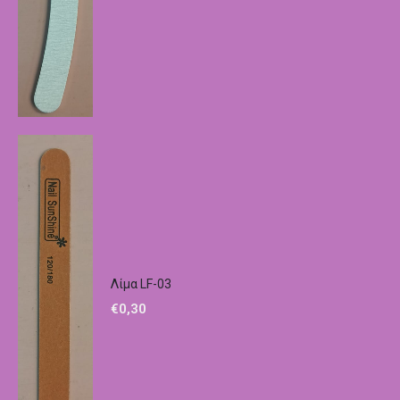
Λίμα LF-03
€
0,30