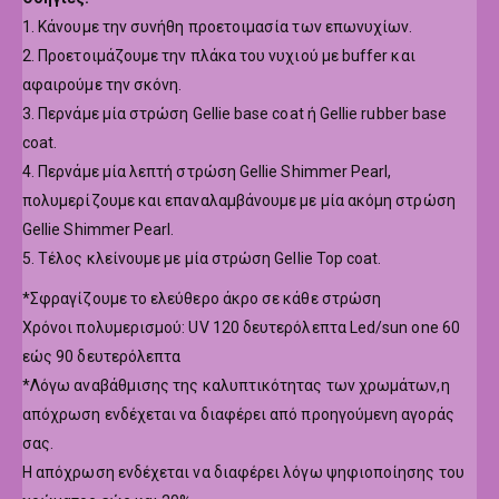
1. Κάνουμε την συνήθη προετοιμασία των επωνυχίων.
2. Προετοιμάζουμε την πλάκα του νυχιού με buffer και
αφαιρούμε την σκόνη.
3. Περνάμε μία στρώση Gellie base coat ή Gellie rubber base
coat.
4. Περνάμε μία λεπτή στρώση Gellie Shimmer Pearl,
πολυμερίζουμε και επαναλαμβάνουμε με μία ακόμη στρώση
Gellie Shimmer Pearl.
5. Τέλος κλείνουμε με μία στρώση Gellie Top coat.
*Σφραγίζουμε το ελεύθερο άκρο σε κάθε στρώση
Χρόνοι πολυμερισμού: UV 120 δευτερόλεπτα Led/sun one 60
εώς 90 δευτερόλεπτα
*Λόγω αναβάθμισης της καλυπτικότητας των χρωμάτων,η
απόχρωση ενδέχεται να διαφέρει από προηγούμενη αγοράς
σας.
Η απόχρωση ενδέχεται να διαφέρει λόγω ψηφιοποίησης του