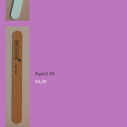
Λίμα LF-03
€
0,30