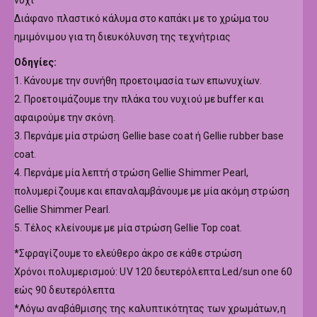
νύχι
Διάφανο πλαστικό κάλυμα στο καπάκι με το χρώμα του
ημιμόνιμου για τη διευκόλυνση της τεχνήτριας
Οδηγίες:
1. Κάνουμε την συνήθη προετοιμασία των επωνυχίων.
2. Προετοιμάζουμε την πλάκα του νυχιού με buffer και
αφαιρούμε την σκόνη.
3. Περνάμε μία στρώση Gellie base coat ή Gellie rubber base
coat.
4. Περνάμε μία λεπτή στρώση Gellie Shimmer Pearl,
πολυμερίζουμε και επαναλαμβάνουμε με μία ακόμη στρώση
Gellie Shimmer Pearl.
5. Τέλος κλείνουμε με μία στρώση Gellie Top coat.
*Σφραγίζουμε το ελεύθερο άκρο σε κάθε στρώση
Χρόνοι πολυμερισμού: UV 120 δευτερόλεπτα Led/sun one 60
εώς 90 δευτερόλεπτα
*Λόγω αναβάθμισης της καλυπτικότητας των χρωμάτων,η