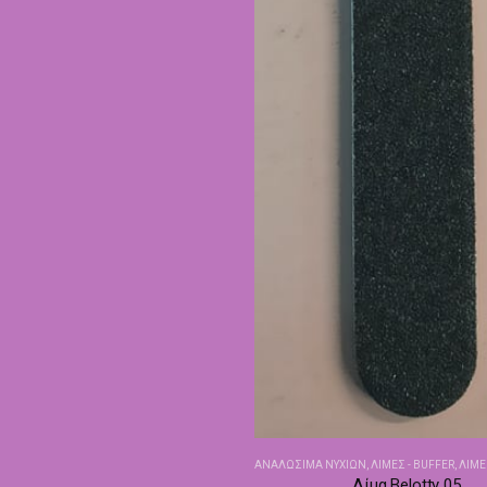
ΑΝΑΛΏΣΙΜΑ ΝΥΧΙΏΝ
,
ΛΊΜΕΣ - BUFFER
,
ΛΊΜΕΣ
Λίμα Belotty 05