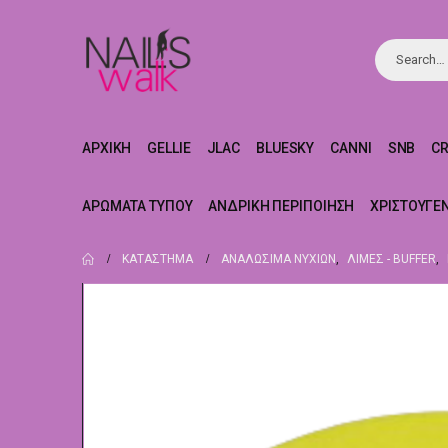
ΑΡΧΙΚΉ
GELLIE
JLAC
BLUESKY
CANNI
SNB
C
ΑΡΏΜΑΤΑ ΤΎΠΟΥ
ΑΝΔΡΙΚΉ ΠΕΡΙΠΟΊΗΣΗ
ΧΡΙΣΤΟΥΓΕ
ΚΑΤΆΣΤΗΜΑ
ΑΝΑΛΏΣΙΜΑ ΝΥΧΙΏΝ
,
ΛΊΜΕΣ - BUFFER
,