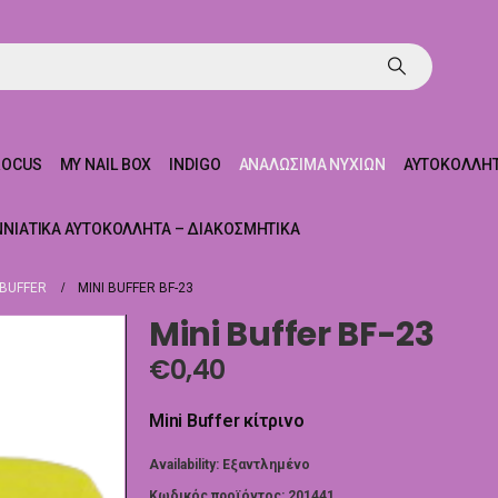
ROCUS
MY NAIL BOX
INDIGO
ΑΝΑΛΏΣΙΜΑ ΝΥΧΙΏΝ
ΑΥΤΟΚΌΛΛΗΤ
ΝΝΙΆΤΙΚΑ ΑΥΤΟΚΌΛΛΗΤΑ – ΔΙΑΚΟΣΜΗΤΙΚΆ
BUFFER
MINI BUFFER BF-23
Mini Buffer BF-23
€
0,40
Mini Buffer κίτρινο
Availability:
Εξαντλημένο
Κωδικός προϊόντος:
201441