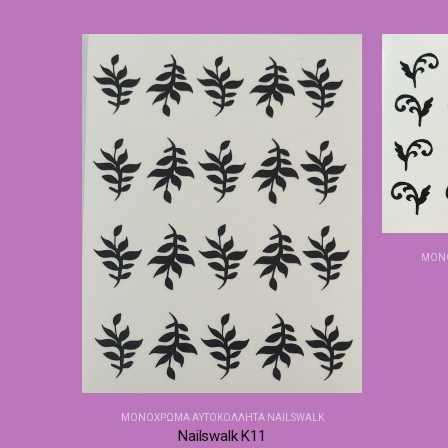
ΜΟΝΌ
ΜΟΝΌΧΡΩΜΑ ΑΥΤΟΚΌΛΛΗΤΑ NAILSWALK
Nailswalk Κ11