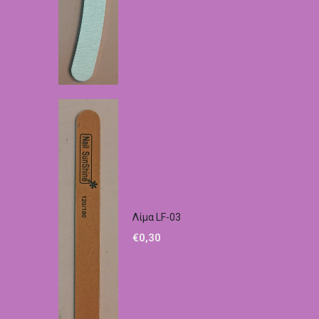
Λίμα LF-03
€
0,30