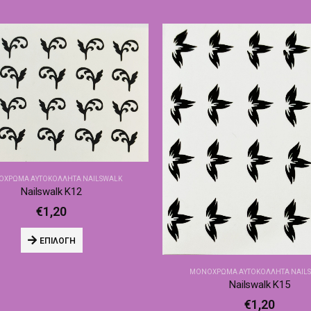
ΧΡΩΜΑ ΑΥΤΟΚΌΛΛΗΤΑ NAILSWALK
Nailswalk Κ12
€
1,20
ΕΠΙΛΟΓΉ
ΜΟΝΌΧΡΩΜΑ ΑΥΤΟΚΌΛΛΗΤΑ NAIL
Nailswalk Κ15
€
1,20