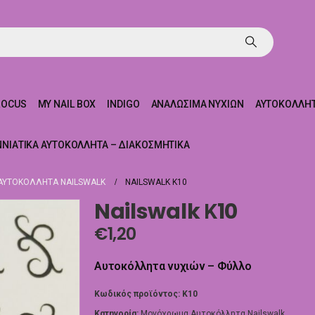
ROCUS
MY NAIL BOX
INDIGO
ΑΝΑΛΏΣΙΜΑ ΝΥΧΙΏΝ
ΑΥΤΟΚΌΛΛΗΤ
ΝΝΙΆΤΙΚΑ ΑΥΤΟΚΌΛΛΗΤΑ – ΔΙΑΚΟΣΜΗΤΙΚΆ
ΥΤΟΚΌΛΛΗΤΑ NAILSWALK
NAILSWALK Κ10
Nailswalk Κ10
€
1,20
Αυτοκόλλητα νυχιών – Φύλλο
Κωδικός προϊόντος:
Κ10
Κατηγορία:
Μονόχρωμα Αυτοκόλλητα Nailswalk