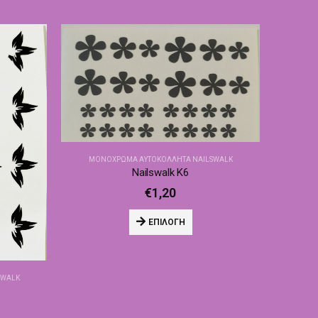
ΜΟΝΌΧΡΩΜΑ ΑΥΤΟΚΌΛΛΗΤΑ NAILSWALK
Nailswalk Κ6
€
1,20
ΕΠΙΛΟΓΉ
SWALK