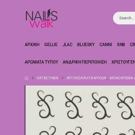
ΑΡΧΙΚΉ
GELLIE
JLAC
BLUESKY
CANNI
SNB
C
ΑΡΏΜΑΤΑ ΤΎΠΟΥ
ΑΝΔΡΙΚΉ ΠΕΡΙΠΟΊΗΣΗ
ΧΡΙΣΤΟΥΓΕ
ΚΑΤΆΣΤΗΜΑ
ΑΥΤΟΚΌΛΛΗΤΑ ΝΥΧΙΏΝ
,
ΜΟΝΌΧΡΩΜΑ Α