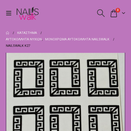
0
ΚΑΤΆΣΤΗΜΑ
ΑΥΤΟΚΌΛΛΗΤΑ ΝΥΧΙΏΝ
,
ΜΟΝΌΧΡΩΜΑ ΑΥΤΟΚΌΛΛΗΤΑ NAILSWALK
NAILSWALK Κ27