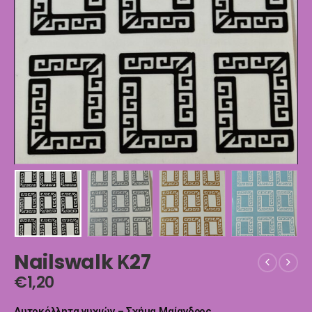
Nailswalk Κ27
€
1,20
Αυτοκόλλητα νυχιών – Σχήμα Μαίανδρος