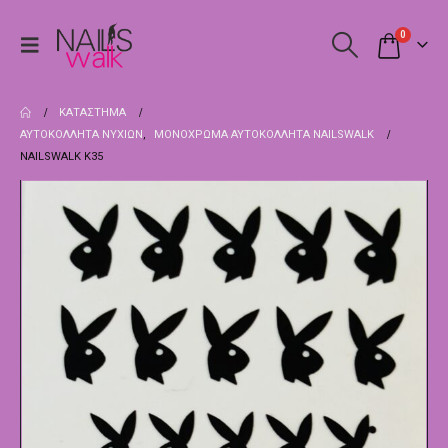
0
ΚΑΤΆΣΤΗΜΑ
ΑΥΤΟΚΌΛΛΗΤΑ ΝΥΧΙΏΝ
,
ΜΟΝΌΧΡΩΜΑ ΑΥΤΟΚΌΛΛΗΤΑ NAILSWALK
NAILSWALK Κ35