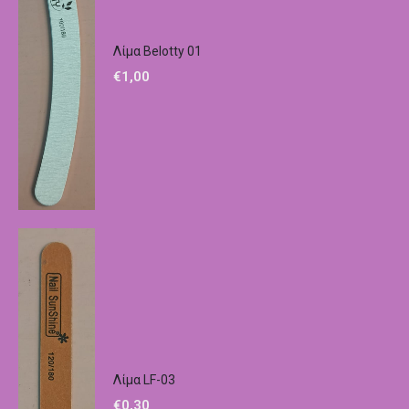
Λίμα Belotty 01
€
1,00
Λίμα LF-03
€
0,30