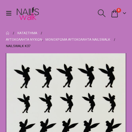
0
ΚΑΤΆΣΤΗΜΑ
ΑΥΤΟΚΌΛΛΗΤΑ ΝΥΧΙΏΝ
,
ΜΟΝΌΧΡΩΜΑ ΑΥΤΟΚΌΛΛΗΤΑ NAILSWALK
NAILSWALK Κ37