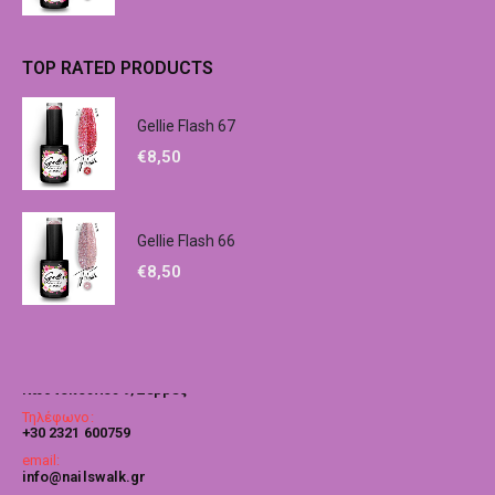
TOP RATED PRODUCTS
Gellie Flash 67
€
8,50
Gellie Flash 66
€
8,50
Επικοινωνία
Διεύθυνση:
Κωστοπούλου 9, Σέρρες
Τηλέφωνο:
+30 2321 600759
email:
info@nailswalk.gr