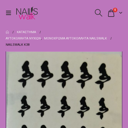
0
ΚΑΤΆΣΤΗΜΑ
ΑΥΤΟΚΌΛΛΗΤΑ ΝΥΧΙΏΝ
,
ΜΟΝΌΧΡΩΜΑ ΑΥΤΟΚΌΛΛΗΤΑ NAILSWALK
NAILSWALK Κ38