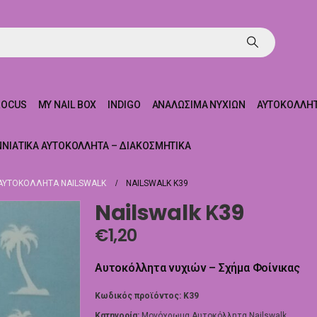
ROCUS
MY NAIL BOX
INDIGO
ΑΝΑΛΏΣΙΜΑ ΝΥΧΙΏΝ
ΑΥΤΟΚΌΛΛΗΤ
ΝΝΙΆΤΙΚΑ ΑΥΤΟΚΌΛΛΗΤΑ – ΔΙΑΚΟΣΜΗΤΙΚΆ
ΥΤΟΚΌΛΛΗΤΑ NAILSWALK
NAILSWALK Κ39
Nailswalk Κ39
€
1,20
Αυτοκόλλητα νυχιών – Σχήμα Φοίνικας
Κωδικός προϊόντος:
Κ39
Κατηγορία:
Μονόχρωμα Αυτοκόλλητα Nailswalk