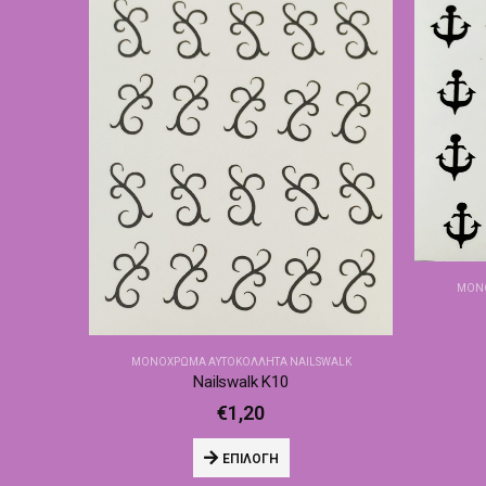
ΜΟΝΌ
ΜΟΝΌΧΡΩΜΑ ΑΥΤΟΚΌΛΛΗΤΑ NAILSWALK
Nailswalk Κ10
€
1,20
ΕΠΙΛΟΓΉ