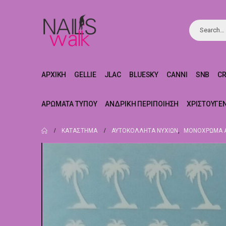
ΑΡΧΙΚΉ
GELLIE
JLAC
BLUESKY
CANNI
SNB
C
ΑΡΏΜΑΤΑ ΤΎΠΟΥ
ΑΝΔΡΙΚΉ ΠΕΡΙΠΟΊΗΣΗ
ΧΡΙΣΤΟΥΓΕ
ΚΑΤΆΣΤΗΜΑ
ΑΥΤΟΚΌΛΛΗΤΑ ΝΥΧΙΏΝ
,
ΜΟΝΌΧΡΩΜΑ Α