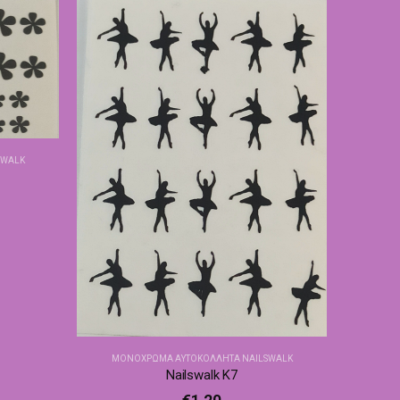
SWALK
ΜΟΝΌΧΡΩΜΑ ΑΥΤΟΚΌΛΛΗΤΑ NAILSWALK
Nailswalk Κ7