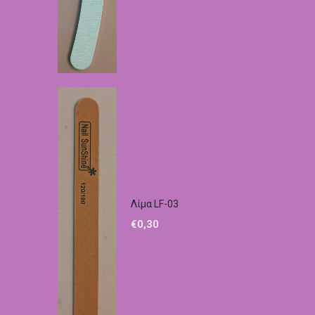
Λίμα LF-03
€
0,30