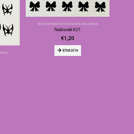
ΜΟΝΌΧΡΩΜΑ ΑΥΤΟΚΌΛΛΗΤΑ NAILSWALK
Nailswalk Κ21
€
1,20
ΕΠΙΛΟΓΉ
SWALK