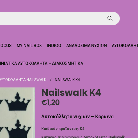
ROCUS
MY NAIL BOX
INDIGO
ΑΝΑΛΏΣΙΜΑ ΝΥΧΙΏΝ
ΑΥΤΟΚΌΛΛΗΤ
ΝΝΙΆΤΙΚΑ ΑΥΤΟΚΌΛΛΗΤΑ – ΔΙΑΚΟΣΜΗΤΙΚΆ
ΥΤΟΚΌΛΛΗΤΑ NAILSWALK
NAILSWALK Κ4
Nailswalk Κ4
€
1,20
Αυτοκόλλητα νυχιών – Κορώνα
Κωδικός προϊόντος:
K4
Κατηγορία:
Μονόχρωμα Αυτοκόλλητα Nailswalk