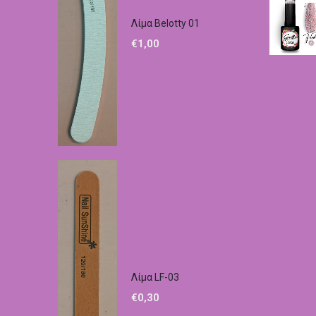
Λίμα Belotty 01
€
1,00
Λίμα LF-03
€
0,30