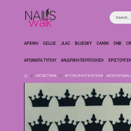
ΑΡΧΙΚΉ
GELLIE
JLAC
BLUESKY
CANNI
SNB
C
ΑΡΏΜΑΤΑ ΤΎΠΟΥ
ΑΝΔΡΙΚΉ ΠΕΡΙΠΟΊΗΣΗ
ΧΡΙΣΤΟΥΓΕ
ΚΑΤΆΣΤΗΜΑ
ΑΥΤΟΚΌΛΛΗΤΑ ΝΥΧΙΏΝ
,
ΜΟΝΌΧΡΩΜΑ Α