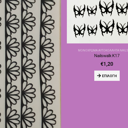
ΜΟΝΌΧΡΩΜΑ ΑΥΤΟΚΌΛΛΗΤΑ NAIL
Nailswalk Κ17
€
1,20
ΕΠΙΛΟΓΉ