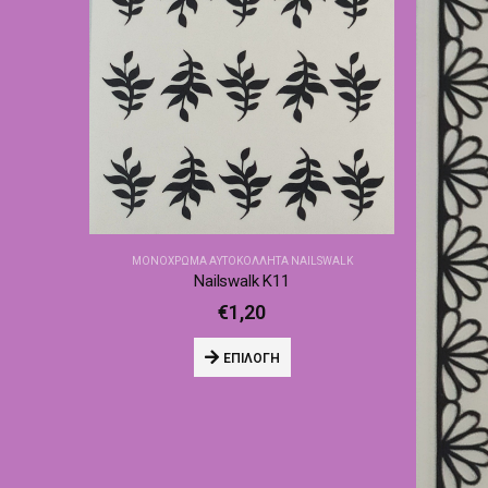
ΜΟΝΌΧΡΩΜΑ ΑΥΤΟΚΌΛΛΗΤΑ NAILSWALK
Nailswalk Κ11
€
1,20
ΕΠΙΛΟΓΉ