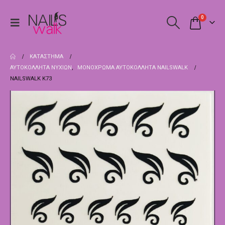
0
ΚΑΤΆΣΤΗΜΑ
ΑΥΤΟΚΌΛΛΗΤΑ ΝΥΧΙΏΝ
,
ΜΟΝΌΧΡΩΜΑ ΑΥΤΟΚΌΛΛΗΤΑ NAILSWALK
NAILSWALK Κ73