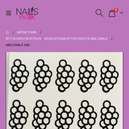
0
ΚΑΤΆΣΤΗΜΑ
ΑΥΤΟΚΌΛΛΗΤΑ ΝΥΧΙΏΝ
,
ΜΟΝΌΧΡΩΜΑ ΑΥΤΟΚΌΛΛΗΤΑ NAILSWALK
NAILSWALK Κ86