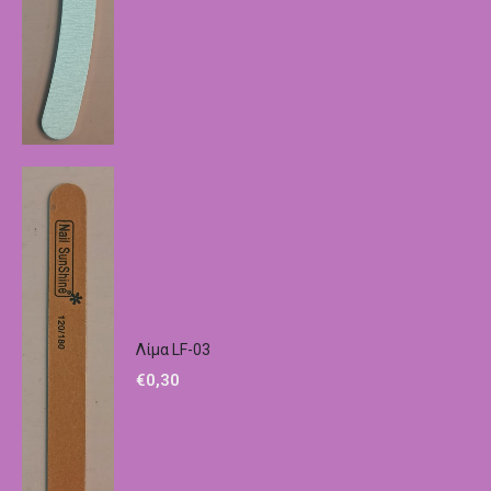
Λίμα LF-03
€
0,30