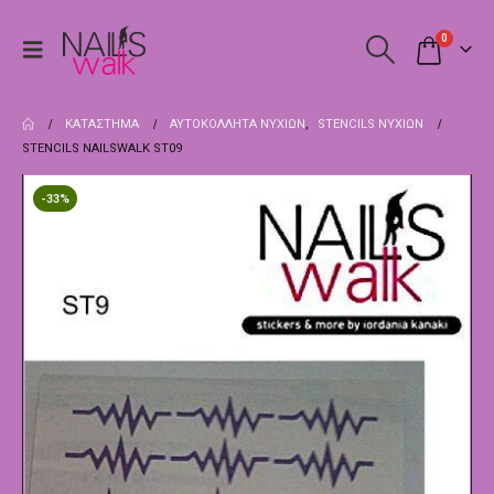
0
ΚΑΤΆΣΤΗΜΑ
ΑΥΤΟΚΌΛΛΗΤΑ ΝΥΧΙΏΝ
,
STENCILS ΝΥΧΙΏΝ
STENCILS NAILSWALK ST09
-33%