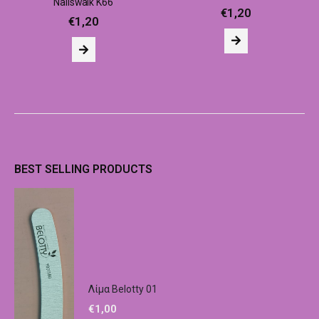
Nailswalk Κ66
€
1,20
€
1,20
BEST SELLING PRODUCTS
Λίμα Belotty 01
€
1,00