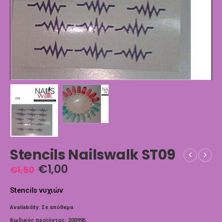
Stencils Nailswalk ST09
€
1,00
€
1,50
Stencils νυχιών
Availability:
Σε απόθεμα
Κωδικός προϊόντος:
200995