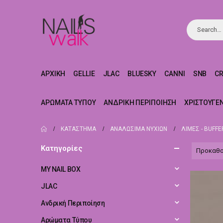
ΑΡΧΙΚΉ
GELLIE
JLAC
BLUESKY
CANNI
SNB
C
ΑΡΏΜΑΤΑ ΤΎΠΟΥ
ΑΝΔΡΙΚΉ ΠΕΡΙΠΟΊΗΣΗ
ΧΡΙΣΤΟΥΓΕ
ΚΑΤΆΣΤΗΜΑ
ΑΝΑΛΏΣΙΜΑ ΝΥΧΙΏΝ
ΛΊΜΕΣ - BUFFE
Κατηγορίες
MY NAIL BOX
JLAC
Ανδρική Περιποίηση
Αρώματα Τύπου