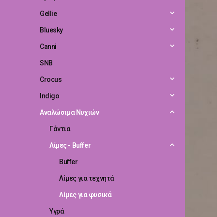
Gellie
Bluesky
Canni
SNB
Crocus
Indigo
Αναλώσιμα Νυχιών
Γάντια
Λίμες - Buffer
Buffer
Λίμες για τεχνητά
Λίμες για φυσικά
Υγρά