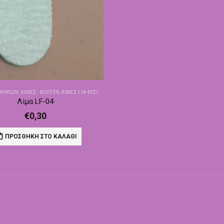
ΝΥΧΙΏΝ
,
ΛΊΜΕΣ - BUFFER
,
ΛΊΜΕΣ ΓΙΑ ΦΥΣΙΚΆ
Λίμα LF-04
€
0,30
ΠΡΟΣΘΉΚΗ ΣΤΟ ΚΑΛΆΘΙ