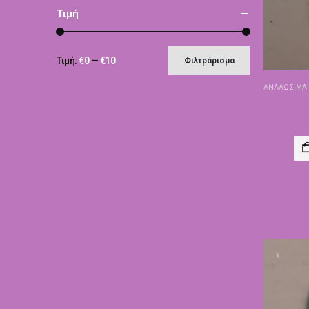
Τιμή
Τιμή:
€0
—
€10
Φιλτράρισμα
ΑΝΑΛΏΣΙΜΑ 