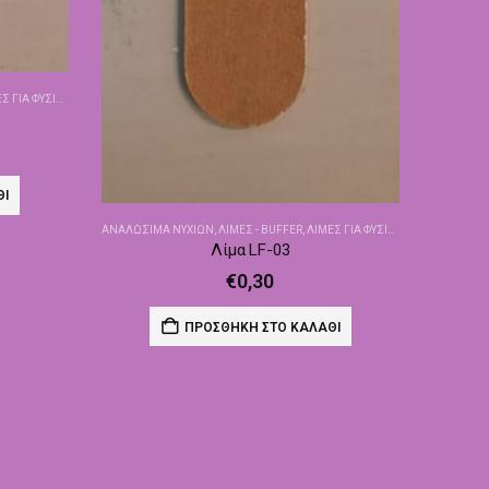
Σ ΓΙΑ ΦΥΣΙΚΆ
ΘΙ
ΑΝΑΛΏΣΙΜΑ ΝΥΧΙΏΝ
,
ΛΊΜΕΣ - BUFFER
,
ΛΊΜΕΣ ΓΙΑ ΦΥΣΙΚΆ
Λίμα LF-03
€
0,30
ΠΡΟΣΘΉΚΗ ΣΤΟ ΚΑΛΆΘΙ