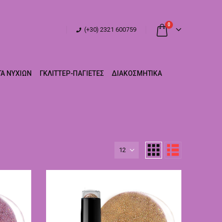
0
(+30) 2321 600759
Α ΝΥΧΙΏΝ
ΓΚΛΊΤΤΕΡ-ΠΑΓΙΈΤΕΣ
ΔΙΑΚΟΣΜΗΤΙΚΆ