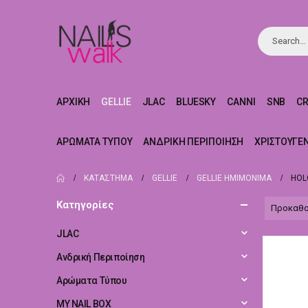
ΑΡΧΙΚΉ
GELLIE
JLAC
BLUESKY
CANNI
SNB
C
ΑΡΏΜΑΤΑ ΤΎΠΟΥ
ΑΝΔΡΙΚΉ ΠΕΡΙΠΟΊΗΣΗ
ΧΡΙΣΤΟΥΓΕ
ΚΑΤΆΣΤΗΜΑ
GELLIE
GELLIE ΗΜΙΜΌΝΙΜΑ
HOL
Κατηγορίες
JLAC
Ανδρική Περιποίηση
Αρώματα Τύπου
MY NAIL BOX