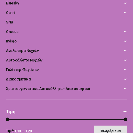
Bluesky
Canni
SNB
Crocus
Indigo
Αναλώσιμα Νυχιών
Αυτοκόλλητα Νυχιών
Γκλίττερ-Παγιέτες
Διακοσμητικά
Χριστουγεννιάτικα Αυτοκόλλητα - Διακοσμητικά
Τιμή
Τιμή:
€10
—
€20
Φιλτράρισμα