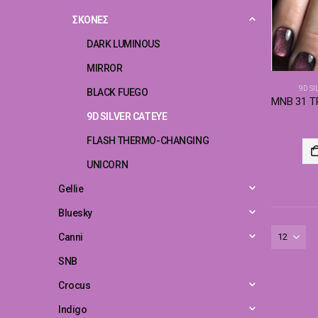
ΣΚΟΝΕΣ
DARK LUMINOUS
MIRROR
9D SI
BLACK FUEGO
9D SILVER CATEYE
FLASH THERMO-CHANGING
UNICORN
Gellie
Bluesky
Canni
SNB
Crocus
Indigo