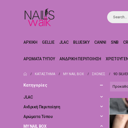
ΑΡΧΙΚΉ
GELLIE
JLAC
BLUESKY
CANNI
SNB
C
ΑΡΏΜΑΤΑ ΤΎΠΟΥ
ΑΝΔΡΙΚΉ ΠΕΡΙΠΟΊΗΣΗ
ΧΡΙΣΤΟΥΓΕ
ΚΑΤΆΣΤΗΜΑ
MY NAIL BOX
ΣΚΟΝΕΣ
9D SILVE
Κατηγορίες
JLAC
Ανδρική Περιποίηση
Αρώματα Τύπου
MY NAIL BOX